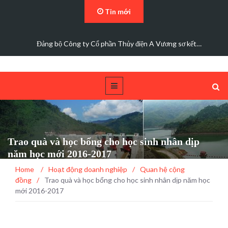
Tin mới
Đảng bộ Công ty Cổ phần Thủy điện A Vương sơ kết…
Trao quà và học bổng cho học sinh nhân dịp
năm học mới 2016-2017
Home
/
Hoạt động doanh nghiệp
/
Quan hệ cộng
đồng
/
Trao quà và học bổng cho học sinh nhân dịp năm học
mới 2016-2017