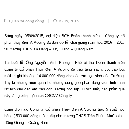
Quan hệ cộng đồng
|
06/09/2016
Sáng ngày 05/09/2015, đại diện BCH Đoàn thanh niên – Công ty cổ
phần thủy điện A Vương đã đến dự lễ Khai giảng năm học 2016 – 2017
tại trường THCS Xã Dang – Tây Giang – Quảng Nam.
Tại buổi lễ, Ông Nguyễn Minh Phong – Phó bí thư Đoàn thanh niên
Công ty Cổ phần Thủy điện A Vương đã trao tặng sách, vở, cặp bút
mới trị giá khoảng 14.800.000 đồng cho các em học sinh của Trường.
Tuy là những món quà nhỏ nhưng cũng góp phần động viên tinh thần
rất lớn cho các em trên con đường học tập. Được biết, các phần quà
này là sự đóng góp của CBCNV Công ty.
Cùng dịp này, Công ty Cổ phần Thủy điện A Vương trao 5 suất học
bổng ( 500.000 đồng mỗi suất) cho trường THCS Trần Phú – MàCooih –
Đông Giang – Quảng Nam.