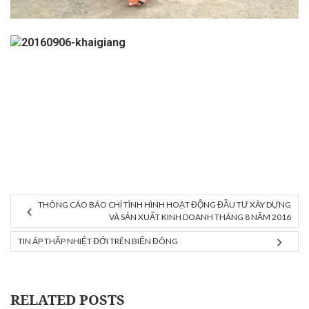
THÔNG CÁO BÁO CHÍ TÌNH HÌNH HOẠT ĐỘNG ĐẦU TƯ XÂY DỰNG
VÀ SẢN XUẤT KINH DOANH THÁNG 8 NĂM 2016
TIN ÁP THẤP NHIỆT ĐỚI TRÊN BIỂN ĐÔNG
RELATED POSTS