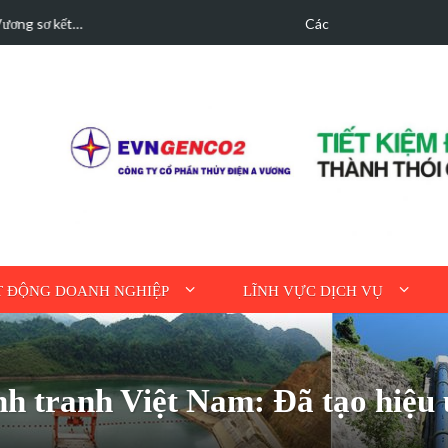
hà được bán điện dư
Hoạt động tri ân n
 ĐỘNG DOANH NGHIỆP
LĨNH VỰC DỊCH VỤ
nh tranh Việt Nam: Đã tạo hiệu 