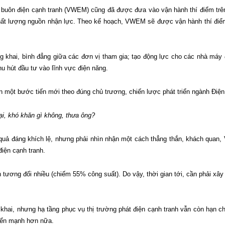
buôn điện cạnh tranh (VWEM) cũng đã được đưa vào vận hành thí điểm trên 
hất lượng nguồn nhận lực. Theo kế hoạch, VWEM sẽ được vận hành thí điểm
khai, bình đẳng giữa các đơn vị tham gia; tạo động lực cho các nhà máy đ
hu hút đầu tư vào lĩnh vực điện năng.
iện một bước tiến mới theo đúng chủ trương, chiến lược phát triển ngành Đi
i, khó khăn gì không, thưa ông?
ả đáng khích lệ, nhưng phải nhìn nhận một cách thẳng thắn, khách quan,
điện cạnh tranh.
 tương đối nhiều (chiếm 55% công suất). Do vậy, thời gian tới, cần phải x
 khai, nhưng hạ tầng phục vụ thị trường phát điện cạnh tranh vẫn còn hạn 
riển mạnh hơn nữa.