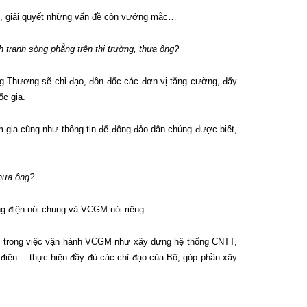
xét, giải quyết những vấn đề còn vướng mắc…
 tranh sòng phẳng trên thị trường, thưa ông?
ng Thương sẽ chỉ đạo, đôn đốc các đơn vị tăng cường, đẩy
ốc gia.
am gia cũng như thông tin để đông đảo dân chúng được biết,
thưa ông?
ng điện nói chung và VCGM nói riêng.
phó trong việc vận hành VCGM như xây dựng hệ thống CNTT,
 điện… thực hiện đầy đủ các chỉ đạo của Bộ, góp phần xây