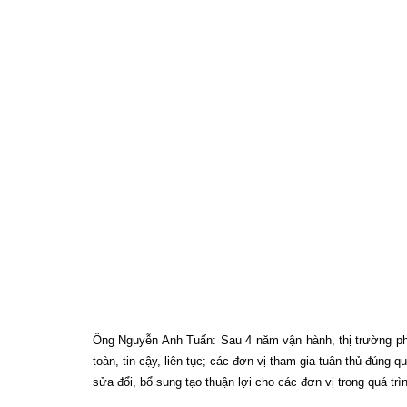
về
hiệu
quả
của
thị
trường
phát
điện
cạnh
tranh
sau
4
năm
vận
hành?
Ông Nguyễn Anh Tuấn: Sau 4 năm vận hành, thị trường ph
toàn, tin cậy, liên tục; các đơn vị tham gia tuân thủ đúng
sửa đổi, bổ sung tạo thuận lợi cho các đơn vị trong quá trì