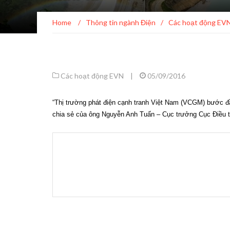
Home
/
Thông tin ngành Điện
/
Các hoạt động EV
Các hoạt động EVN
|
05/09/2016
“Thị trường phát điện cạnh tranh Việt Nam (VCGM) bước đầu
chia sẻ của ông Nguyễn Anh Tuấn – Cục trưởng Cục Điều 
Phóng
viên
(PV):
Ông
đánh
giá
thế
nào