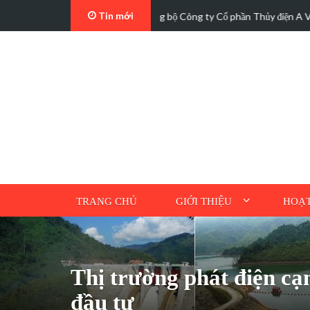
Tin mới
t…
Các trường hợp điện mặt trời mái n
TRANG CHỦ
GIỚI THIỆU
HOẠT
Thị trường phát điện cạ
đầu tư