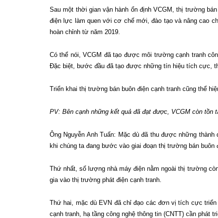
Sau một thời gian vận hành ổn định VCGM, thị trường bán 
điện lực làm quen với cơ chế mới, đào tạo và nâng cao c
hoàn chỉnh từ năm 2019.
Có thể nói, VCGM đã tạo được môi trường cạnh tranh công 
Đặc biệt, bước đầu đã tạo được những tín hiệu tích cực, t
Triển khai thị trường bán buôn điện cạnh tranh cũng thể h
PV: Bên cạnh những kết quả đã đạt được, VCGM còn tồn tạ
Ông Nguyễn Anh Tuấn: Mặc dù đã thu được những thành qu
khi chúng ta đang bước vào giai đoạn thị trường bán buôn 
Thứ nhất, số lượng nhà máy điện nằm ngoài thị trường còn
gia vào thị trường phát điện cạnh tranh.
Thứ hai, mặc dù EVN đã chỉ đạo các đơn vị tích cực triển
cạnh tranh, hạ tầng công nghệ thông tin (CNTT) cần phát t