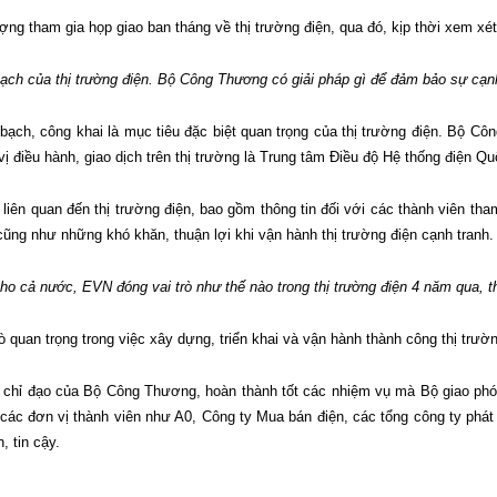
tượng tham gia họp giao ban tháng về thị trường điện, qua đó, kịp thời xem 
bạch của thị trường điện. Bộ Công Thương có giải pháp gì để đảm bảo sự cạnh
ạch, công khai là mục tiêu đặc biệt quan trọng của thị trường điện. Bộ Cô
ị điều hành, giao dịch trên thị trường là Trung tâm Điều độ Hệ thống điện Qu
liên quan đến thị trường điện, bao gồm thông tin đối với các thành viên th
ũng như những khó khăn, thuận lợi khi vận hành thị trường điện cạnh tranh.
ho cả nước, EVN đóng vai trò như thế nào trong thị trường điện 4 năm qua, 
quan trọng trong việc xây dựng, triển khai và vận hành thành công thị trườ
 các chỉ đạo của Bộ Công Thương, hoàn thành tốt các nhiệm vụ mà Bộ giao 
ác đơn vị thành viên như A0, Công ty Mua bán điện, các tổng công ty phát
, tin cậy.