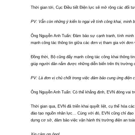
Thời gian tới, Cục Điều tiết Điện lực sẽ mở rộng các đối 
PV: Vẫn còn những ý kiến lo ngại về tính công khai, minh 
Ông Nguyễn Anh Tuấn: Đảm bảo sự cạnh tranh, tính minh b
mạnh công tác thông tin giữa các đơn vị tham gia với đơn v
Đồng thời, Bộ cũng đẩy mạnh công tác công khai thông tin 
giúp người dân nắm được những diễn biến trên thị trường c
PV: Là đơn vị chủ chốt trong việc đảm bảo cung ứng điện c
Ông Nguyễn Anh Tuấn: Có thể khẳng định, EVN đóng vai trò 
Thời gian qua, EVN đã triển khai quyết liệt, cụ thể hóa
đào tạo nguồn nhân lực… Cùng với đó, EVN cũng chỉ đạo c
dựng cơ sở, đảm bảo việc vận hành thị trường điện an toàn
Xin cảm ơn ông!