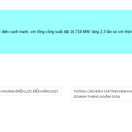
t điện cạnh tranh, với tổng công suất đặt 16.719 MW, tăng 2,3 lần so với th
N NGÀNH ĐIỆN LỰC ĐẾN NĂM 2025
THÔNG CÁO BÁO CHÍ TÌNH HÌNH H
DOANH THÁNG 8 NĂM 2016