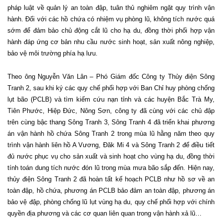
pháp luật về quản lý an toàn đập, tuân thủ nghiêm ngặt quy trình vận
hành. Đối với các hồ chứa có nhiệm vụ phòng lũ, không tích nước quá
sớm để đảm bảo chủ động cắt lũ cho hạ du, đồng thời phối hợp vận
hành đáp ứng cơ bản nhu cầu nước sinh hoạt, sản xuất nông nghiệp,
bảo vệ môi trường phía hạ lưu.
Theo ông Nguyễn Văn Lân – Phó Giám đốc Công ty Thủy điện Sông
Tranh 2, sau khi ký các quy chế phối hợp với Ban Chỉ huy phòng chống
lụt bão (PCLB) và tìm kiếm cứu nạn tỉnh và các huyện Bắc Trà My,
Tiên Phước, Hiệp Đức, Nông Sơn, công ty đã cùng với các chủ đập
trên cùng bậc thang Sông Tranh 3, Sông Tranh 4 đã triển khai phương
án vận hành hồ chứa Sông Tranh 2 trong mùa lũ hằng năm theo quy
trình vận hành liên hồ A Vương, Đăk Mi 4 và Sông Tranh 2 để điều tiết
đủ nước phục vụ cho sản xuất và sinh hoạt cho vùng hạ du, đồng thời
tính toán dung tích nước đón lũ trong mùa mưa bão sắp đến. Hiện nay,
thủy điện Sông Tranh 2 đã hoàn tất kế hoạch PCLB như hồ sơ về an
toàn đập, hồ chứa, phương án PCLB bảo đảm an toàn đập, phương án
bảo vệ đập, phòng chống lũ lụt vùng hạ du, quy chế phối hợp với chính
quyền địa phương và các cơ quan liên quan trong vận hành xả lũ…