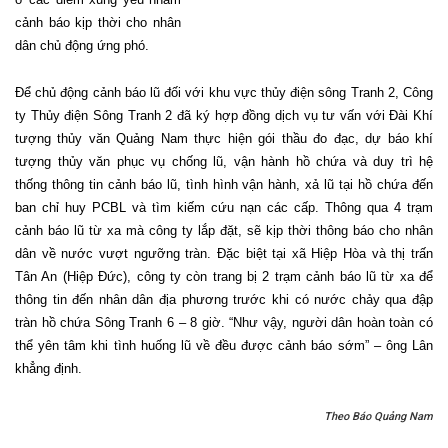
cảnh báo kịp thời cho nhân
dân chủ động ứng phó.
Để chủ động cảnh báo lũ đối với khu vực thủy điện sông Tranh 2, Công
ty Thủy điện Sông Tranh 2 đã ký hợp đồng dịch vụ tư vấn với Đài Khí
tượng thủy văn Quảng Nam thực hiện gói thầu đo đạc, dự báo khí
tượng thủy văn phục vụ chống lũ, vận hành hồ chứa và duy trì hệ
thống thông tin cảnh báo lũ, tình hình vận hành, xả lũ tại hồ chứa đến
ban chỉ huy PCBL và tìm kiếm cứu nạn các cấp. Thông qua 4 trạm
cảnh báo lũ từ xa mà công ty lắp đặt, sẽ kịp thời thông báo cho nhân
dân về nước vượt ngưỡng tràn. Đặc biệt tại xã Hiệp Hòa và thị trấn
Tân An (Hiệp Đức), công ty còn trang bị 2 trạm cảnh báo lũ từ xa để
thông tin đến nhân dân địa phương trước khi có nước chảy qua đập
tràn hồ chứa Sông Tranh 6 – 8 giờ. “Như vậy, người dân hoàn toàn có
thể yên tâm khi tình huống lũ về đều được cảnh báo sớm” – ông Lân
khẳng định.
Theo Báo Quảng Nam