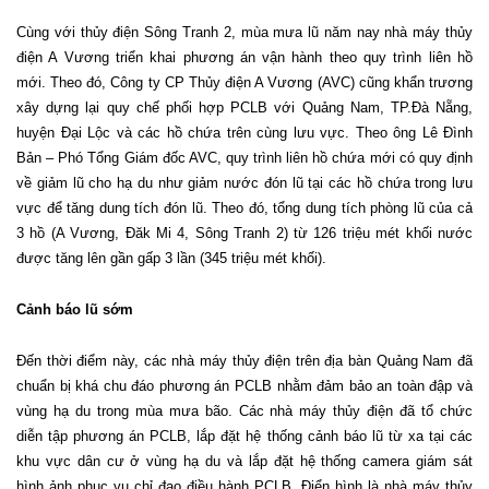
Cùng với thủy điện Sông Tranh 2, mùa mưa lũ năm nay nhà máy thủy
điện A Vương triển khai phương án vận hành theo quy trình liên hồ
mới. Theo đó, Công ty CP Thủy điện A Vương (AVC) cũng khẩn trương
xây dựng lại quy chế phối hợp PCLB với Quảng Nam, TP.Đà Nẵng,
huyện Đại Lộc và các hồ chứa trên cùng lưu vực. Theo ông Lê Đình
Bản – Phó Tổng Giám đốc AVC, quy trình liên hồ chứa mới có quy định
về giảm lũ cho hạ du như giảm nước đón lũ tại các hồ chứa trong lưu
vực để tăng dung tích đón lũ. Theo đó, tổng dung tích phòng lũ của cả
3 hồ (A Vương, Đăk Mi 4, Sông Tranh 2) từ 126 triệu mét khối nước
được tăng lên gần gấp 3 lần (345 triệu mét khối).
Cảnh báo lũ sớm
Đến thời điểm này, các nhà máy thủy điện trên địa bàn Quảng Nam đã
chuẩn bị khá chu đáo phương án PCLB nhằm đảm bảo an toàn đập và
vùng hạ du trong mùa mưa bão. Các nhà máy thủy điện đã tổ chức
diễn tập phương án PCLB, lắp đặt hệ thống cảnh báo lũ từ xa tại các
khu vực dân cư ở vùng hạ du và lắp đặt hệ thống camera giám sát
hình ảnh phục vụ chỉ đạo điều hành PCLB. Điển hình là nhà máy thủy