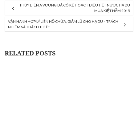
THỦY ĐIỆN A VƯƠNG ĐÃ CÓ KẾ HOẠCH ĐIỀU TIẾT NƯỚC HẠ DU
MÙA KIỆT NĂM 2015
VẬN HÀNH HỢP LÝ LIÊN HỒ CHỨA, GIẢM LŨ CHO HẠ DU – TRÁCH
NHIỆM VÀ THÁCH THỨC
RELATED POSTS