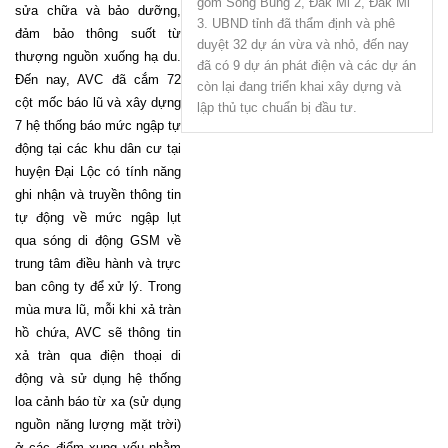
gồm Sông Bung 2, Đăk Mi 2, Đăk Mi
sửa chữa và bảo dưỡng,
3. UBND tỉnh đã thẩm định và phê
đảm bảo thông suốt từ
duyệt 32 dự án vừa và nhỏ, đến nay
thượng nguồn xuống hạ du.
đã có 9 dự án phát điện và các dự án
Đến nay, AVC đã cắm 72
còn lại đang triển khai xây dựng và
cột mốc báo lũ và xây dựng
lập thủ tục chuẩn bị đầu tư.
7 hệ thống báo mức ngập tự
động tại các khu dân cư tại
huyện Đại Lộc có tính năng
ghi nhận và truyền thông tin
tự động về mức ngập lụt
qua sóng di động GSM về
trung tâm điều hành và trực
ban công ty để xử lý. Trong
mùa mưa lũ, mỗi khi xả tràn
hồ chứa, AVC sẽ thông tin
xả tràn qua điện thoại di
động và sử dụng hệ thống
loa cảnh báo từ xa (sử dụng
nguồn năng lượng mặt trời)
ở các điểm xung yếu nhằm