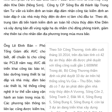
điện Khe Diên (Nông Sơn), Công ty CP Sông Ba đã thành lập Trung
tâm Tư vấn và kiểm định an toàn đập đảm nhận công tác kiểm định an
toàn đập ở các nhà máy thủy điện do đơn vị làm chủ đầu tư. Theo đó,
trung tâm đã tiến hành kiểm định an toàn hồ chứa thủy điện Khe Diên
và xây đựng bản đồ vùng ngập hạ du nhằm chủ động phòng tránh, giảm
nhẹ thiên tai cho nhân dân địa phương trong mùa mưa bão.
Ông Lê Đình Bản – Phó
Theo Sở Công Thương, tính đến cuối
Tổng Giám đốc AVC cho
tháng 10.2014, trên địa bàn tỉnh có 42
biết, để chuẩn bị cho công
dự án thủy điện đã được phê duyệt
tác PCLB năm nay, AVC đã
với tổng công suất gần 1.600MW.
triển khai công tác bảo trì,
Trong đó, Bộ Công Thương thẩm
bảo dưỡng trang thiết bị tại
định và phê duyệt 10 dự án trên hệ
đập và nhà máy, đảm bảo
thống sông Vu Gia – Thu Bồn, hiện
các thiết bị, hệ thống công
đã có 7 dự án phát điện gồm nhà
nghệ ở tư thế sẵn sàng vận
máy thủy điện A Vương, Sông Côn 2,
Sông Tranh 2, Ðăk Mi 4, Sông Bung
hành an toàn trong mùa lũ.
5, Sông Bung 6, Sông Bung 4; còn lại
Các phương tiện thông tin
3 dự án đang triển khai xây dựng
liên lạc cũng được kiểm tra,