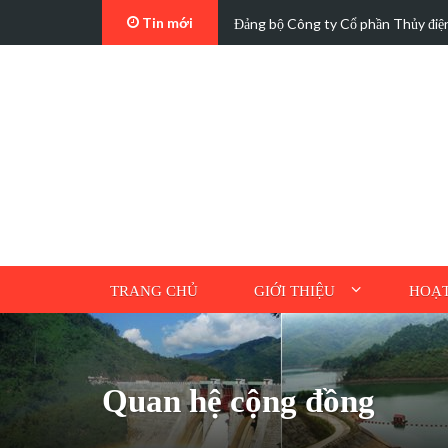
Tin mới
t…
Các trường hợp điện mặt trời mái n
TRANG CHỦ
GIỚI THIỆU
HOẠT
Quan hệ cộng đồng