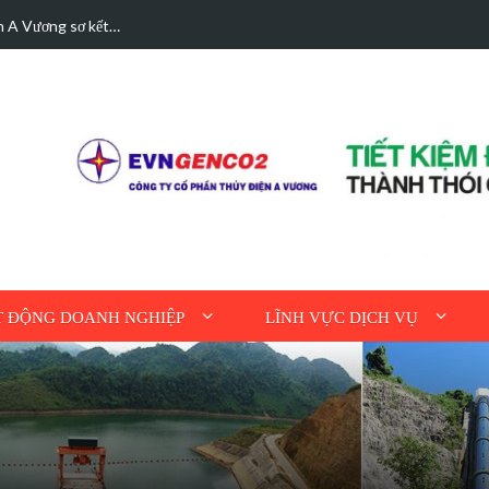
hà được bán điện dư
Hoạt động tri ân n
 ĐỘNG DOANH NGHIỆP
LĨNH VỰC DỊCH VỤ